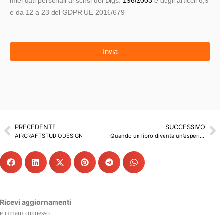
miei dati personali ai sensi del Dlgs.
196/2003
e degli articoli 6,9
e da 12 a 23 del GDPR UE 2016/679
Invia
PRECEDENTE
SUCCESSIVO
AIRCRAFTSTUDIODESIGN
Quando un libro diventa un’esperienza: il nuovo manuale sulle malattie autoimmuni
Ricevi aggiornamenti
e rimani connesso