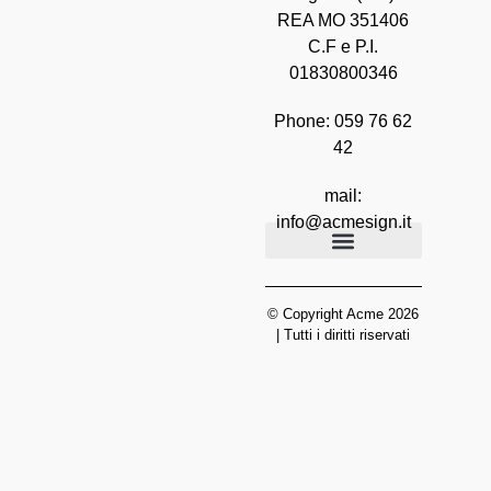
REA MO 351406
C.F e P.I.
01830800346
Phone: 059 76 62
42
mail:
info@acmesign.it
Dichiarazione Privacy
Informativa legale
Cookie policy
Manifesto ESG
© Copyright Acme 2026
| Tutti i diritti riservati